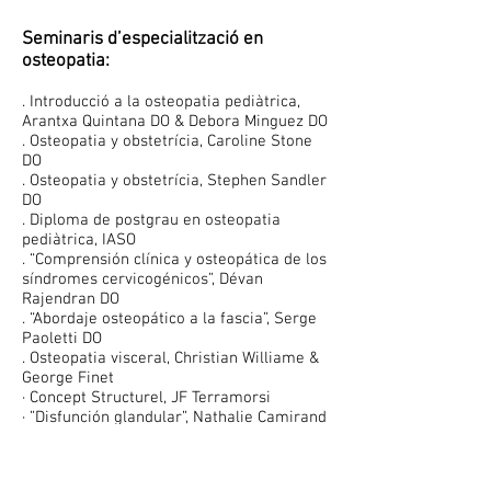
Seminaris d’especialització en
osteopatia:
. Introducció a la osteopatia pediàtrica,
Arantxa Quintana DO & Debora Minguez DO
. Osteopatia y obstetrícia, Caroline Stone
DO
. Osteopatia y obstetrícia, Stephen Sandler
DO
. Diploma de postgrau en osteopatia
pediàtrica, IASO
. “Comprensión clínica y osteopática de los
síndromes cervicogénicos”, Dévan
Rajendran DO
. “Abordaje osteopático a la fascia”, Serge
Paoletti DO
. Osteopatia visceral, Christian Williame &
George Finet
· Concept Structurel, JF Terramorsi
· ”Disfunción glandular”, Nathalie Camirand
. “Seminario de osteopatía y
perinatalidad”, Jean Marie Briand
· Osteopatia Craneal Estructural, Gilles