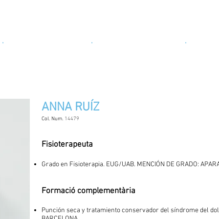
Carrer del Dr. Fleming, 21, 08017 Barcelona
·
OSTEOPATIA PEDIÀTRICA
·
READAPTACIÓ ESPORTIVA
·
MASSATG
ANNA RUÍZ
Col. Num.
14479
Fisioterapeuta
Grado en Fisioterapia. EUG/UAB. MENCIÓN DE GRADO: APA
Formació complementària
Punción seca y tratamiento conservador del síndrome del d
BARCELONA.