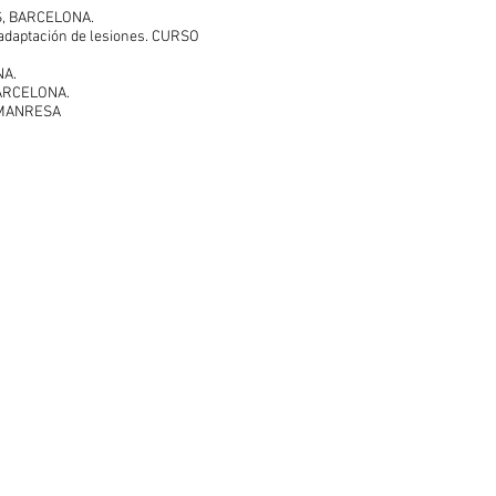
CUS, BARCELONA.
eadaptación de lesiones. CURSO
NA.
 BARCELONA.
UB MANRESA