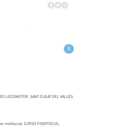
 | (+34) 93.209.40.19 |
info@laiacasals.com
E ESPORTIU
·
TECATERAPIA
X
RATO LOCOMOTOR. SANT CUGAT DEL VALLÉS.
olor miofascial. CURSO FISIOFOCUS,