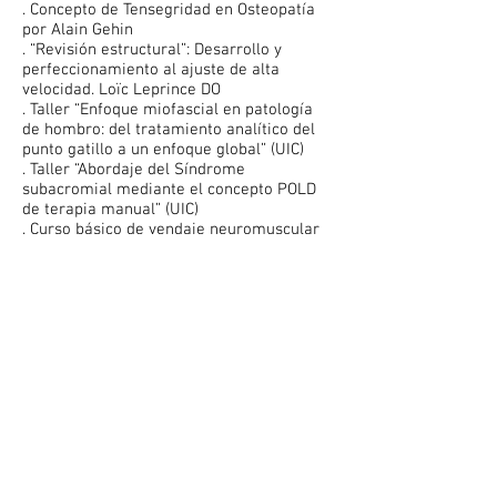
. Concepto de Tensegridad en Osteopatía
por Alain Gehin
. “Revisión estructural”: Desarrollo y
perfeccionamiento al ajuste de alta
velocidad. Loïc Leprince DO
. Taller “Enfoque miofascial en patología
de hombro: del tratamiento analítico del
punto gatillo a un enfoque global” (UIC)
. Taller “Abordaje del Síndrome
subacromial mediante el concepto POLD
de terapia manual” (UIC)
. Curso básico de vendaje neuromuscular
en el Hospital Asepeyo (Sant Cugat)
.
Curso de Punción seca y tratamiento
conservador del síndrome del dolor
miofascial (puntos gatillo miofasciales)
.
Fisiofocus.
.
Curso de osteopatía Structurel Revisité.
LOÏC LEPRINCE Osteópata DO. Osteonex